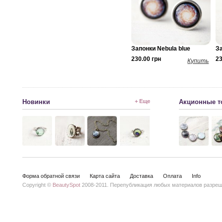
Запонки Nebula blue
З
230.00 грн
23
Купить
Новинки
+ Еще
Акционные т
Форма обратной связи
Карта сайта
Доставка
Оплата
Info
Copyright ©
BeautySpot
2008-2011. Перепубликация любых материалов разреше