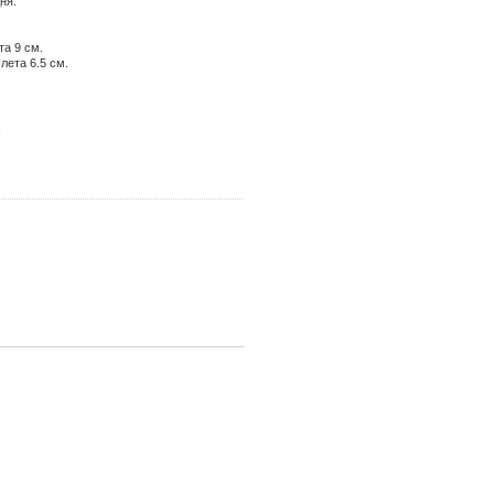
ня.
та 9 см.
лета 6.5 см.
.
;