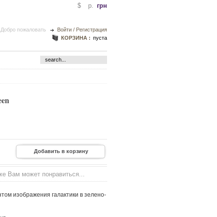
$
p.
грн
Добро пожаловать
Войти / Регистрация
КОРЗИНА :
пуста
een
же Вам может понравиться...
том изображения галактики в зелено-