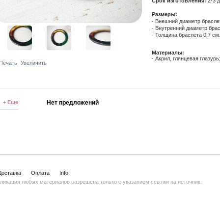
Срок изготовления:
2-3 д
Размеры:
- Внешний диаметр брасле
- Внутренний диаметр брас
- Толщина браслета 0.7 см
Материалы:
- Акрил, глянцевая глазурь
Печать
Увеличить
+ Еще
Нет предложений
Доставка
Оплата
Info
ликация любых материалов разрешена только с указанием ссылки на источник.