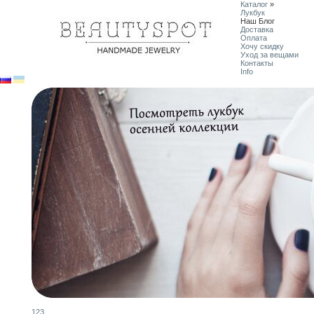
Каталог
»
Лукбук
Наш Блог
Доставка
Оплата
Хочу скидку
Уход за вещами
Контакты
Info
1
2
3