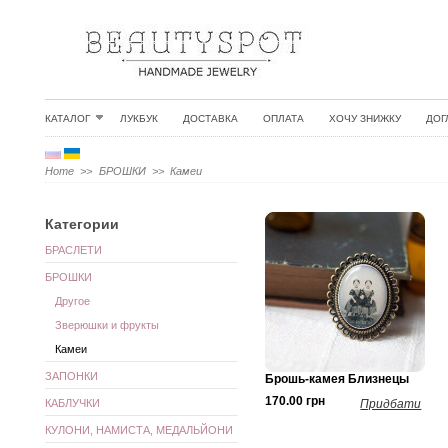
КАТАЛОГ
ЛУКБУК
ДОСТАВКА
ОПЛАТА
ХОЧУ ЗНИЖКУ
ДОГ
Home
>>
БРОШКИ
>>
Камеи
Категории
БРАСЛЕТИ
БРОШКИ
Другое
Зверюшки и фрукты
Камеи
ЗАПОНКИ
Брошь-камея Близнецы
170.00 грн
КАБЛУЧКИ
Придбати
КУЛОНИ, НАМИСТА, МЕДАЛЬЙОНИ