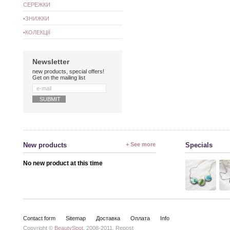
СЕРЕЖКИ
•ЗНИЖКИ
•КОЛЕКЦІЇ
Newsletter
new products, special offers!
Get on the mailing list
New products
+ See more
Specials
No new product at this time
Contact form
Sitemap
Доставка
Оплата
Info
Copyright ©
BeautySpot,
2008-2011. Repost