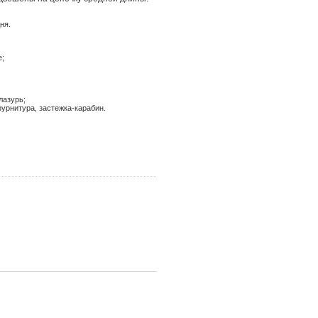
ня.
е;
лазурь;
урнитура, застежка-карабин.