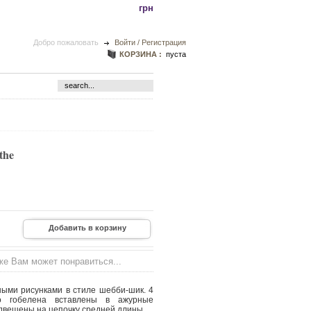
грн
Добро пожаловать
Войти / Регистрация
КОРЗИНА :
пуста
the
же Вам может понравиться...
ыми рисунками в стиле шебби-шик. 4
го гобелена вставлены в ажурные
двешены на цепочку средней длины.