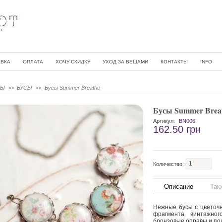
АВКА
ОПЛАТА
ХОЧУ СКИДКУ
УХОД ЗА ВЕЩАМИ
КОНТАКТЫ
INFO
НЫ
>>
БУСЫ
>>
Бусы Summer Breathe
Бусы Summer Brea
Артикул:
BN006
162.50 грн
Количество:
Описание
Так
Нежные бусы с цветочн
фрагмента винтажно
бронзовые оправы и по