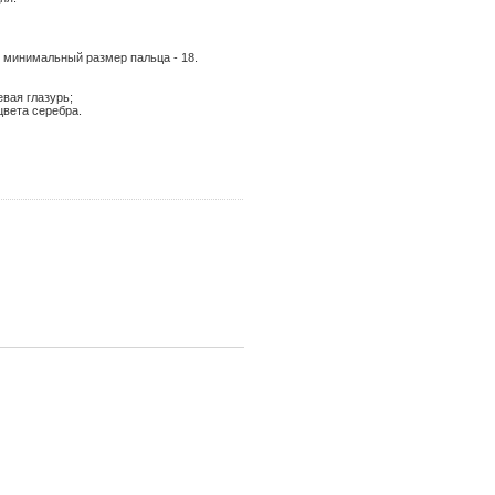
- минимальный размер пальца - 18.
евая глазурь;
цвета серебра.