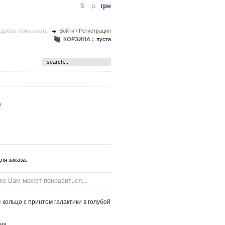
$
p.
грн
Добро пожаловать
Войти / Регистрация
КОРЗИНА :
пуста
e
ля заказа.
же Вам может понравиться...
кольцо с принтом галактики в голубой
ня.