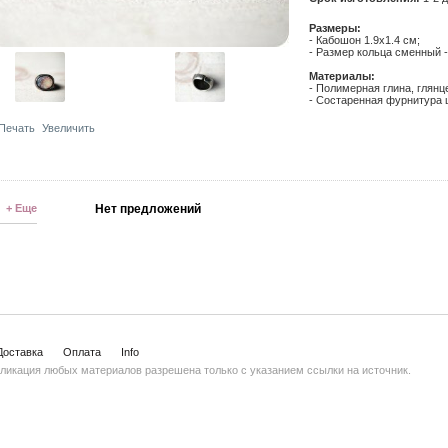
Размеры:
- Кабошон 1.9х1.4 см;
- Размер кольца сменный 
Материалы:
- Полимерная глина, глянц
- Состаренная фурнитура 
Печать
Увеличить
+ Еще
Нет предложений
Доставка
Оплата
Info
ликация любых материалов разрешена только с указанием ссылки на источник.