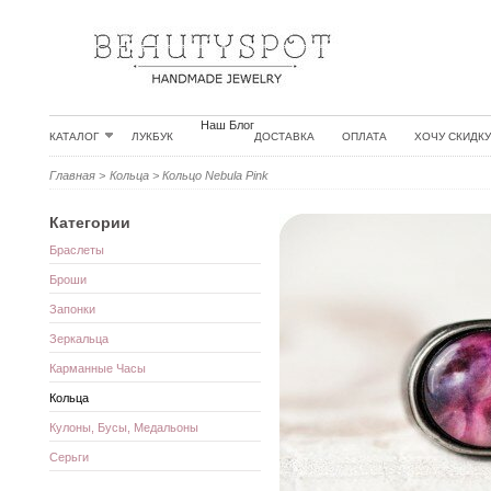
Наш Блог
КАТАЛОГ
ЛУКБУК
ДОСТАВКА
ОПЛАТА
ХОЧУ СКИДКУ
Главная
>
Кольца
>
Кольцо Nebula Pink
Категории
Браслеты
Броши
Запонки
Зеркальца
Карманные Часы
Кольца
Кулоны, Бусы, Медальоны
Серьги